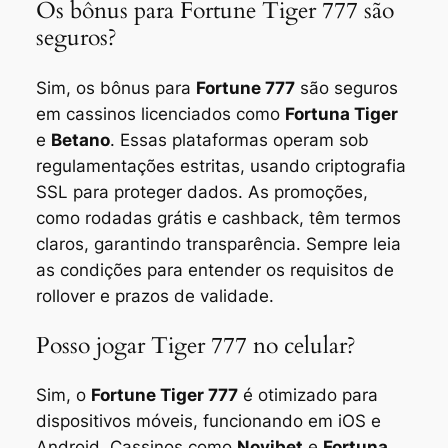
Os bônus para Fortune Tiger 777 são
seguros?
Sim, os bônus para
Fortune 777
são seguros
em cassinos licenciados como
Fortuna Tiger
e
Betano
. Essas plataformas operam sob
regulamentações estritas, usando criptografia
SSL para proteger dados. As promoções,
como rodadas grátis e cashback, têm termos
claros, garantindo transparência. Sempre leia
as condições para entender os requisitos de
rollover e prazos de validade.
Posso jogar Tiger 777 no celular?
Sim, o
Fortune Tiger 777
é otimizado para
dispositivos móveis, funcionando em iOS e
Android. Cassinos como
Novibet
e
Fortuna