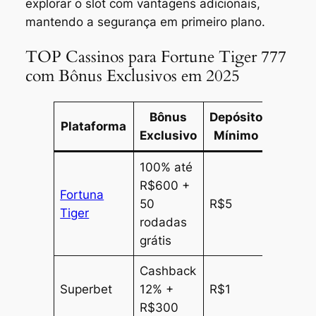
explorar o slot com vantagens adicionais,
mantendo a segurança em primeiro plano.
TOP Cassinos para Fortune Tiger 777
com Bônus Exclusivos em 2025
Bônus
Depósito
Plataforma
Licen
Exclusivo
Mínimo
100% até
R$600 +
Malta
Fortuna
50
R$5
Gamin
Tiger
rodadas
Authori
grátis
Cashback
Secreta
Superbet
12% +
R$1
de
R$300
Prêmio