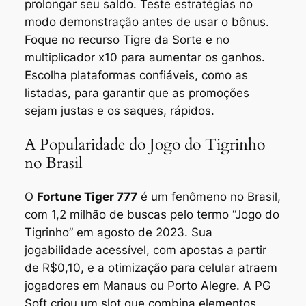
prolongar seu saldo. Teste estratégias no
modo demonstração antes de usar o bônus.
Foque no recurso Tigre da Sorte e no
multiplicador x10 para aumentar os ganhos.
Escolha plataformas confiáveis, como as
listadas, para garantir que as promoções
sejam justas e os saques, rápidos.
A Popularidade do Jogo do Tigrinho
no Brasil
O
Fortune Tiger 777
é um fenômeno no Brasil,
com 1,2 milhão de buscas pelo termo “Jogo do
Tigrinho” em agosto de 2023. Sua
jogabilidade acessível, com apostas a partir
de R$0,10, e a otimização para celular atraem
jogadores em Manaus ou Porto Alegre. A PG
Soft criou um slot que combina elementos