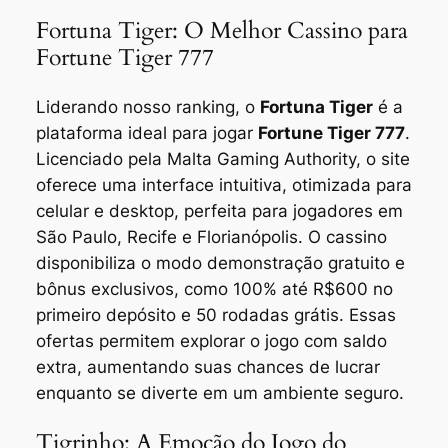
Fortuna Tiger: O Melhor Cassino para
Fortune Tiger 777
Liderando nosso ranking, o
Fortuna Tiger
é a
plataforma ideal para jogar
Fortune Tiger 777
.
Licenciado pela Malta Gaming Authority, o site
oferece uma interface intuitiva, otimizada para
celular e desktop, perfeita para jogadores em
São Paulo, Recife e Florianópolis. O cassino
disponibiliza o modo demonstração gratuito e
bônus exclusivos, como 100% até R$600 no
primeiro depósito e 50 rodadas grátis. Essas
ofertas permitem explorar o jogo com saldo
extra, aumentando suas chances de lucrar
enquanto se diverte em um ambiente seguro.
Tigrinho: A Emoção do Jogo do