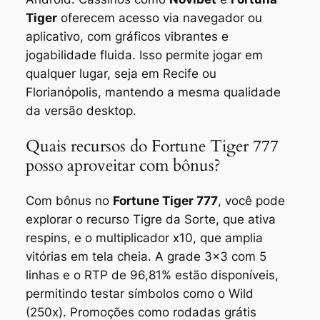
Tiger
oferecem acesso via navegador ou
aplicativo, com gráficos vibrantes e
jogabilidade fluida. Isso permite jogar em
qualquer lugar, seja em Recife ou
Florianópolis, mantendo a mesma qualidade
da versão desktop.
Quais recursos do Fortune Tiger 777
posso aproveitar com bônus?
Com bônus no
Fortune Tiger 777
, você pode
explorar o recurso Tigre da Sorte, que ativa
respins, e o multiplicador x10, que amplia
vitórias em tela cheia. A grade 3×3 com 5
linhas e o RTP de 96,81% estão disponíveis,
permitindo testar símbolos como o Wild
(250x). Promoções como rodadas grátis