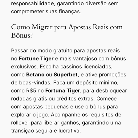
responsabilidade, garantindo diversão sem
comprometer suas finanças.
Como Migrar para Apostas Reais com
Bônus?
Passar do modo gratuito para apostas reais
no
Fortune Tiger
é mais vantajoso com bônus
exclusivos. Escolha cassinos licenciados,
como
Betano
ou
Superbet
, e ative promoções
de boas-vindas. Faça um depósito mínimo,
como R$5 no
Fortuna Tiger
, para desbloquear
rodadas grátis ou créditos extras. Comece
com apostas pequenas e use o bônus para
explorar o jogo. Acompanhe os requisitos de
rollover para liberar ganhos, garantindo uma
transição segura e lucrativa.