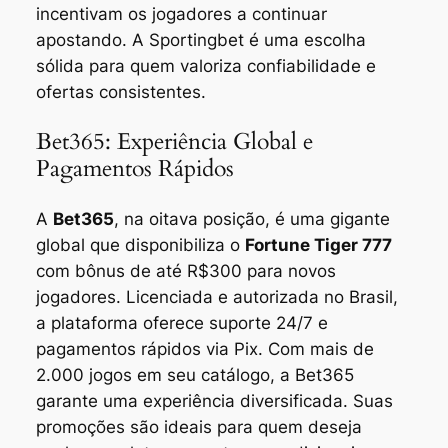
incentivam os jogadores a continuar
apostando. A Sportingbet é uma escolha
sólida para quem valoriza confiabilidade e
ofertas consistentes.
Bet365: Experiência Global e
Pagamentos Rápidos
A
Bet365
, na oitava posição, é uma gigante
global que disponibiliza o
Fortune Tiger 777
com bônus de até R$300 para novos
jogadores. Licenciada e autorizada no Brasil,
a plataforma oferece suporte 24/7 e
pagamentos rápidos via Pix. Com mais de
2.000 jogos em seu catálogo, a Bet365
garante uma experiência diversificada. Suas
promoções são ideais para quem deseja