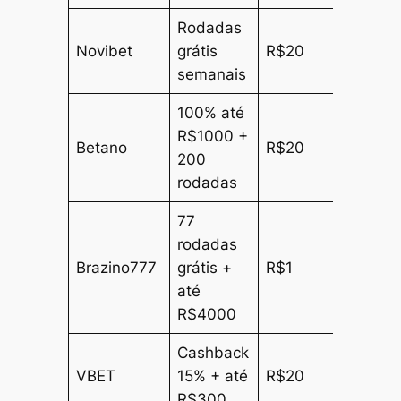
Rodadas
Malta
Novibet
grátis
R$20
Gamin
semanais
Authori
100% até
Secreta
R$1000 +
Betano
R$20
de
200
Prêmio
rodadas
77
rodadas
Curaça
Brazino777
grátis +
R$1
Gamin
até
Authori
R$4000
Cashback
Curaça
VBET
15% + até
R$20
Gamin
R$300
Authori