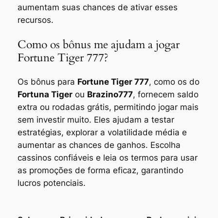
aumentam suas chances de ativar esses
recursos.
Como os bônus me ajudam a jogar
Fortune Tiger 777?
Os bônus para
Fortune Tiger 777
, como os do
Fortuna Tiger
ou
Brazino777
, fornecem saldo
extra ou rodadas grátis, permitindo jogar mais
sem investir muito. Eles ajudam a testar
estratégias, explorar a volatilidade média e
aumentar as chances de ganhos. Escolha
cassinos confiáveis e leia os termos para usar
as promoções de forma eficaz, garantindo
lucros potenciais.