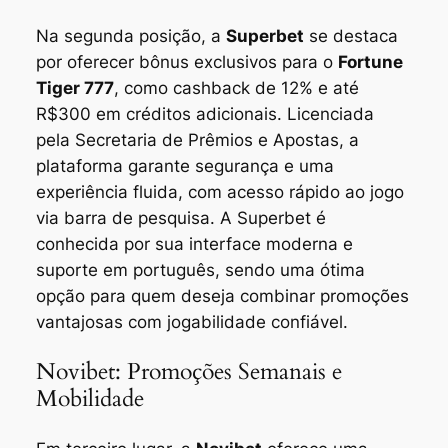
Na segunda posição, a
Superbet
se destaca
por oferecer bônus exclusivos para o
Fortune
Tiger 777
, como cashback de 12% e até
R$300 em créditos adicionais. Licenciada
pela Secretaria de Prêmios e Apostas, a
plataforma garante segurança e uma
experiência fluida, com acesso rápido ao jogo
via barra de pesquisa. A Superbet é
conhecida por sua interface moderna e
suporte em português, sendo uma ótima
opção para quem deseja combinar promoções
vantajosas com jogabilidade confiável.
Novibet: Promoções Semanais e
Mobilidade